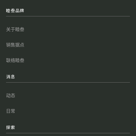
睦叁品牌
关于睦叁
销售据点
联络睦叁
消息
动态
日常
探索