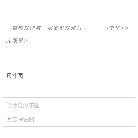
飞重檐以切霞，炯素壁以留日… -李华<含
元殿赋>
尺寸图
等照度分布图
照度圆锥图