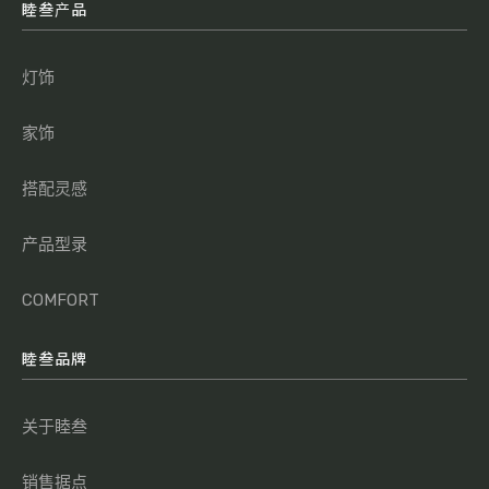
睦叁产品
灯饰
家饰
搭配灵感
产品型录
COMFORT
睦叁品牌
关于睦叁
销售据点