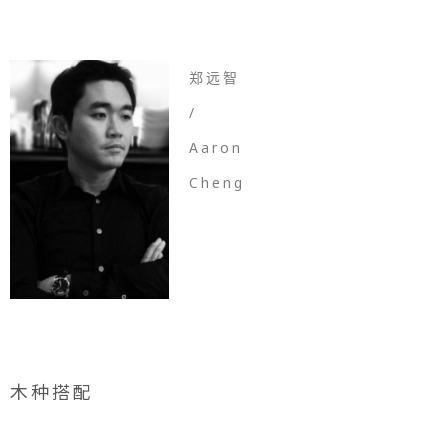
郑远智
/
Aaron
Cheng
木种搭配