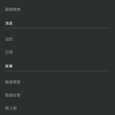
联络睦叁
消息
动态
日常
探索
睦叁學堂
睦叁在家
睦人物