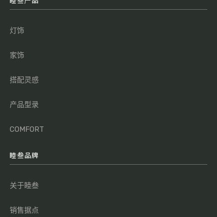
睦叁产品
灯饰
家饰
搭配灵感
产品型录
COMFORT
睦叁品牌
关于睦叁
销售据点