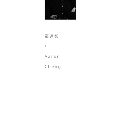
郑远智
/
Aaron
Cheng