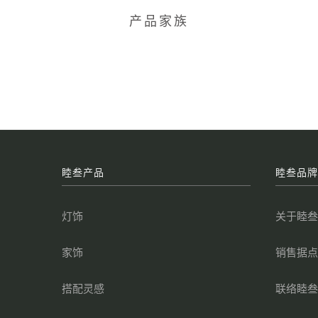
产品家族
睦叁产品
睦叁品
灯饰
关于睦
家饰
销售据
搭配灵感
联络睦