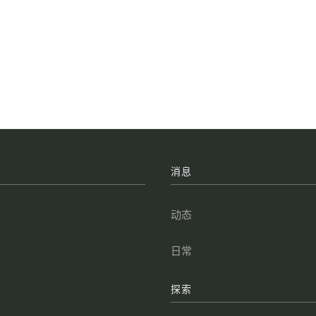
牌
消息
叁
动态
点
日常
叁
探索