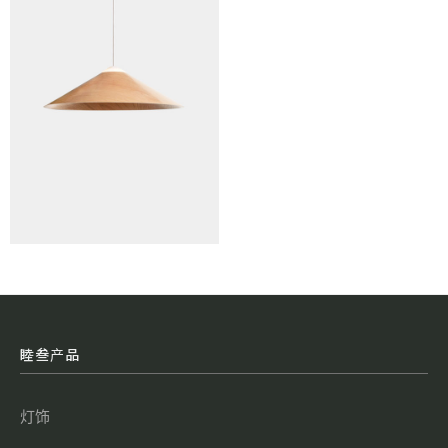
睦叁产品
灯饰