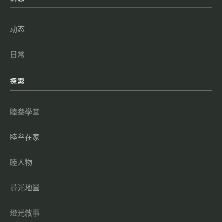
动态
日常
探索
睦叁學堂
睦叁在家
睦人物
尋光地圖
燈光敘事