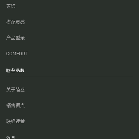
家饰
搭配灵感
产品型录
COMFORT
睦叁品牌
关于睦叁
销售据点
联络睦叁
消息