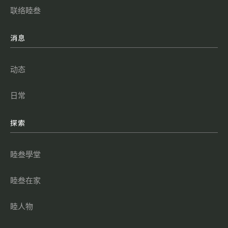
联络睦叁
消息
动态
日常
探索
睦叁學堂
睦叁在家
睦人物