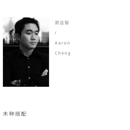
郑远智
/
Aaron
Cheng
木种搭配