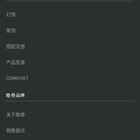
灯饰
家饰
搭配灵感
产品型录
COMFORT
睦叁品牌
关于睦叁
销售据点