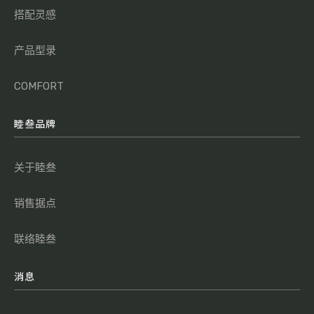
搭配灵感
产品型录
COMFORT
睦叁品牌
关于睦叁
销售据点
联络睦叁
消息