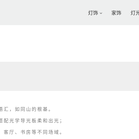
灯饰
家饰
灯
语汇，如同山的根基。
搭配光学导光板柔和出光；
、客厅、书房等不同场域。