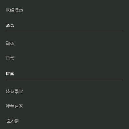
联络睦叁
消息
动态
日常
探索
睦叁學堂
睦叁在家
睦人物