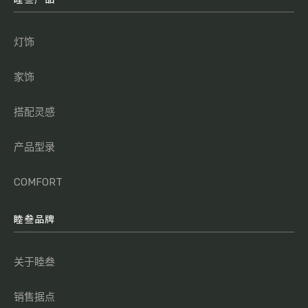
灯饰
家饰
搭配灵感
产品型录
COMFORT
睦叁品牌
关于睦叁
销售据点