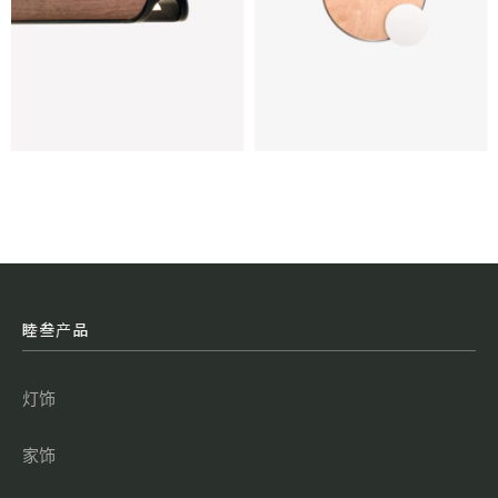
睦叁产品
灯饰
家饰