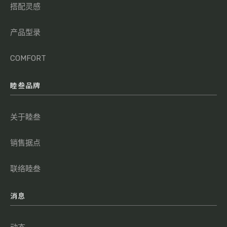
搭配灵感
产品型录
COMFORT
睦叁品牌
关于睦叁
销售据点
联络睦叁
消息