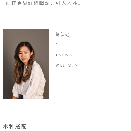
画作更显缅邈幽深，引人入胜。
曾薇珉
/
TSENG
WEI MIN
木种搭配