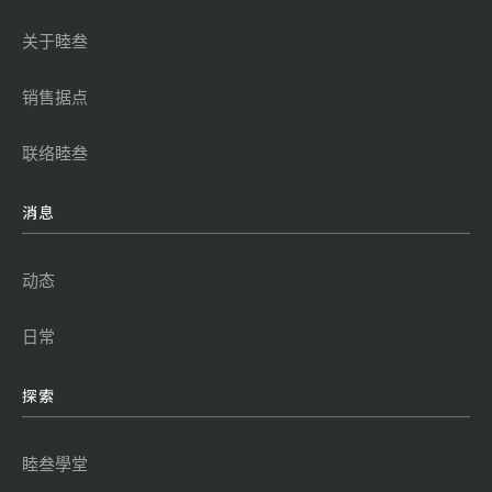
关于睦叁
销售据点
联络睦叁
消息
动态
日常
探索
睦叁學堂