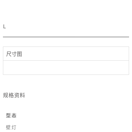
L
尺寸图
规格资料
型态
壁灯