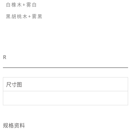
白橡木+雾白
黑胡桃木+雾黑
R
尺寸图
规格资料