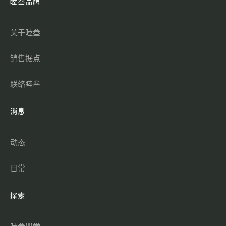
睦叁品牌
关于睦叁
销售据点
联络睦叁
消息
动态
日常
探索