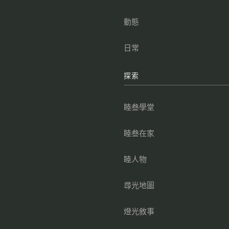
叁
動態
點
日常
叁
探索
叁
睦叁學堂
睦叁在家
睦人物
尋光地圖
燈光敘事