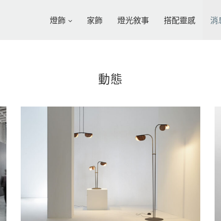
燈飾
家飾
燈光敘事
搭配靈感
消
動態