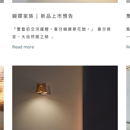
蝴蝶家族 | 新品上市預告
睦
「驚蟄初交河躍鯉，春分蝴蝶夢花間。」 春分將
至，大自然隨之綠 …
Read more
R