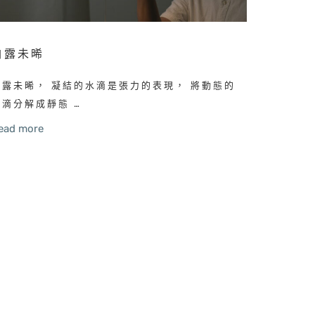
白露未晞
白露未晞， 凝結的水滴是張力的表現， 將動態的
水滴分解成靜態 …
ead more