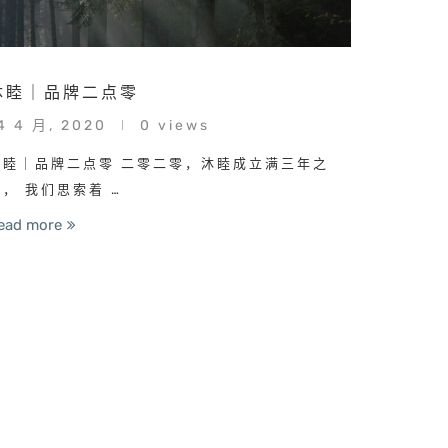
沐睦｜品牌二点零
4 4 月, 2020
0 views
沐睦｜品牌二点零 二零二零，沐睦成立满三年之
际， 我们思索着 …
ead more