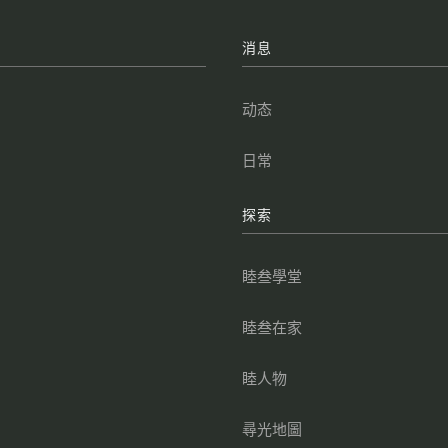
牌
消息
叁
动态
点
日常
叁
探索
睦叁學堂
睦叁在家
睦人物
尋光地圖