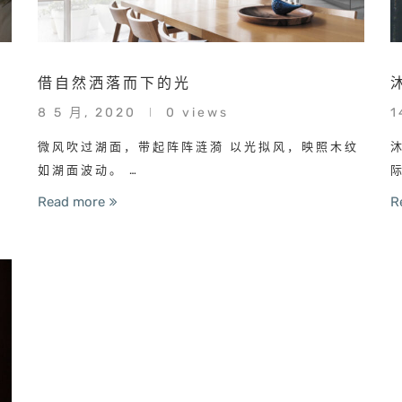
借自然洒落而下的光
8 5 月, 2020
0 views
1
微风吹过湖面，带起阵阵涟漪 以光拟风，映照木纹
如湖面波动。 …
Read more
R