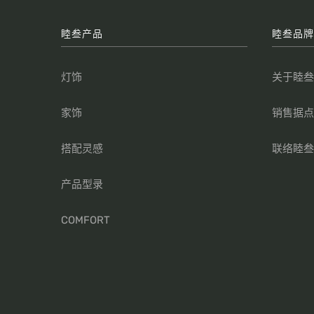
睦叁产品
睦叁品
灯饰
关于睦
家饰
销售据
搭配灵感
联络睦
产品型录
COMFORT